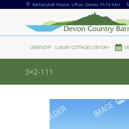
Barbaryball House, Lifton, Devon, PL16 0AU
ÜBERSICHT
LUXURY COTTAGES DEVON
V
ÜBERSICHT
LUXURY COTTAGES DEVON
V
3×2-111