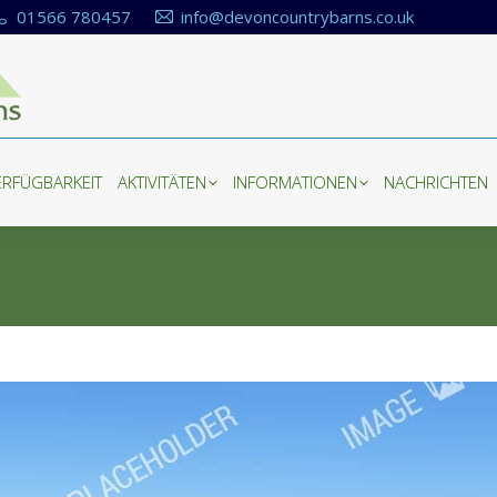
01566 780457
info@devoncountrybarns.co.uk
ERFÜGBARKEIT
AKTIVITÄTEN
INFORMATIONEN
NACHRICHTEN
ERFÜGBARKEIT
AKTIVITÄTEN
INFORMATIONEN
NACHRICHTEN