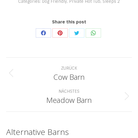
Categories:
Dog Friendly
,
Private Hot Tub
,
Sleeps 2
Share this post
Share
Share
Share
Share
on
on
on
on
Facebook
Pinterest
Twitter
WhatsApp
Project
ZURÜCK
navigation
Cow Barn
Previous
project:
NÄCHSTES
Meadow Barn
Next
project:
Alternative Barns