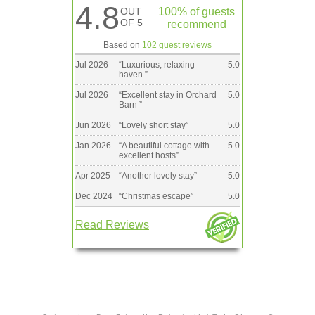
4.8
OUT
100% of guests
OF 5
recommend
Based on
102 guest reviews
Jul 2026
“
Luxurious, relaxing
5.0
haven.
”
Jul 2026
“
Excellent stay in Orchard
5.0
Barn
”
Jun 2026
“
Lovely short stay
”
5.0
Jan 2026
“
A beautiful cottage with
5.0
excellent hosts
”
Apr 2025
“
Another lovely stay
”
5.0
Dec 2024
“
Christmas escape
”
5.0
Read Reviews