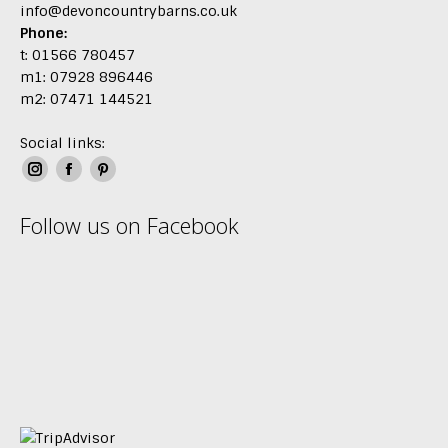
info@devoncountrybarns.co.uk
Phone:
t: 01566 780457
m1: 07928 896446
m2: 07471 144521
Social links:
Instagram
Facebook
Pinterest
page
page
page
Follow us on Facebook
opens
opens
opens
in
in
in
new
new
new
window
window
window