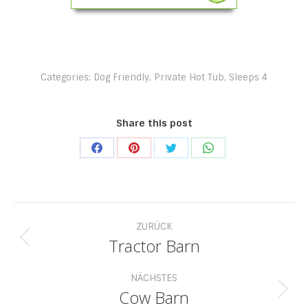
Categories:
Dog Friendly
,
Private Hot Tub
,
Sleeps 4
Share this post
Share
Share
Share
Share
on
on
on
on
Facebook
Pinterest
Twitter
WhatsApp
Project
ZURÜCK
navigation
Tractor Barn
Previous
project:
NÄCHSTES
Cow Barn
Next