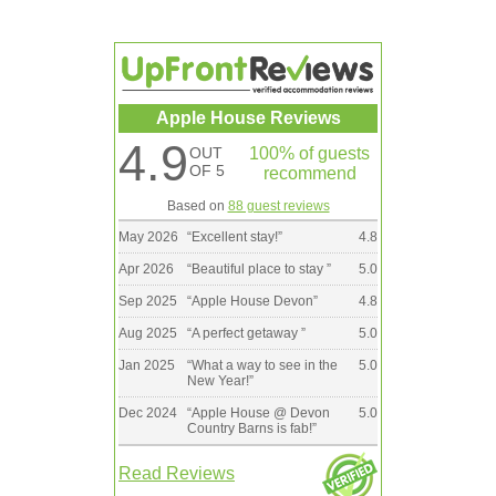
Apple House Reviews
4.9
OUT
100% of guests
OF 5
recommend
Based on
88 guest reviews
May 2026
“
Excellent stay!
”
4.8
Apr 2026
“
Beautiful place to stay
”
5.0
Sep 2025
“
Apple House Devon
”
4.8
Aug 2025
“
A perfect getaway
”
5.0
Jan 2025
“
What a way to see in the
5.0
New Year!
”
Dec 2024
“
Apple House @ Devon
5.0
Country Barns is fab!
”
Read Reviews