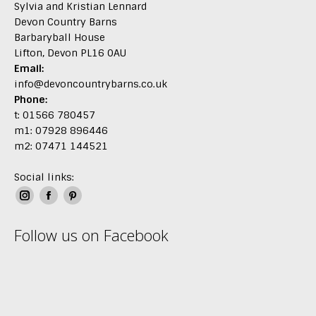
Sylvia and Kristian Lennard
Devon Country Barns
Barbaryball House
Lifton, Devon PL16 0AU
Email:
info@devoncountrybarns.co.uk
Phone:
t: 01566 780457
m1: 07928 896446
m2: 07471 144521
Social links:
Instagram
Facebook
Pinterest
page
page
page
Follow us on Facebook
opens
opens
opens
in
in
in
new
new
new
window
window
window