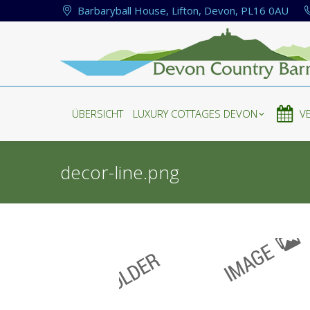
Barbaryball House, Lifton, Devon, PL16 0AU
ÜBERSICHT
LUXURY COTTAGES DEVON
V
ÜBERSICHT
LUXURY COTTAGES DEVON
V
decor-line.png