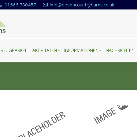
01566 780457
info@devoncountrybarns.co.uk
ERFÜGBARKEIT
AKTIVITÄTEN
INFORMATIONEN
NACHRICHTEN
ERFÜGBARKEIT
AKTIVITÄTEN
INFORMATIONEN
NACHRICHTEN