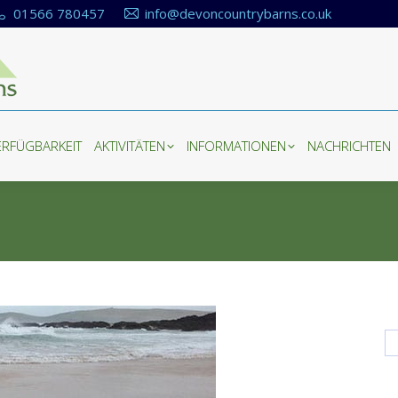
01566 780457
info@devoncountrybarns.co.uk
ERFÜGBARKEIT
AKTIVITÄTEN
INFORMATIONEN
NACHRICHTEN
ERFÜGBARKEIT
AKTIVITÄTEN
INFORMATIONEN
NACHRICHTEN