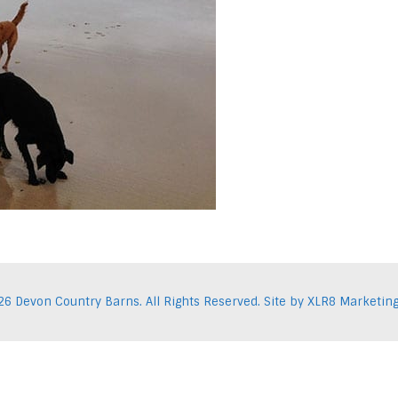
26 Devon Country Barns. All Rights Reserved. Site by
XLR8 Marketin