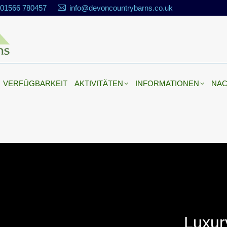
01566 780457
info@devoncountrybarns.co.uk
VERFÜGBARKEIT
AKTIVITÄTEN
INFORMATIONEN
Deutsch
English
VERFÜGBARKEIT
AKTIVITÄTEN
INFORMATIONEN
NAC
Luxur