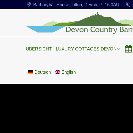
Barbaryball House, Lifton, Devon, PL16 0AU
ÜBERSICHT
LUXURY COTTAGES DEVON
ÜBERSICHT
LUXURY COTTAGES DEVON
Deutsch
English