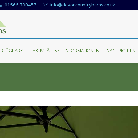
01566 780457
info@devoncountrybarns.co.uk
ERFÜGBARKEIT
AKTIVITÄTEN
INFORMATIONEN
NACHRICHTEN
ERFÜGBARKEIT
AKTIVITÄTEN
INFORMATIONEN
NACHRICHTEN